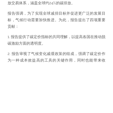
放交易体系，涵盖全球约24%的碳排放。
报告强调，为了实现全球减排目标并促进更广泛的发展目
标，气候行动需要加快推进。为此，报告提出了四项重要
贡献：
1. 报告提供了碳定价指标的共同理解，以提高各国在推动脱
碳激励方面的透明度。
2. 报告审视了气候变化减缓政策的组成，强调了碳定价作
为一种成本效益高的工具的关键作用，同时也能带来收
入。
3. 报告概述了国际组织如何支持政策协调，以促进气候变
化减缓政策的跨境溢出的正面效应，并限制其负面效应。
报告还分析了碳边界调整政策的优缺点，包括其对发展中
国家的影响。
4. 报告表明，通过协调政策可以帮助弥合透明度、实施和